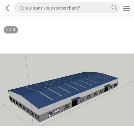
2
/
3