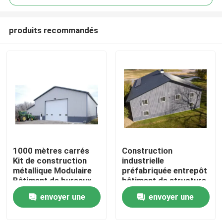
produits recommandés
1000 mètres carrés
Construction
Maison
Kit de construction
industrielle
métallique Modulaire
préfabriquée entrepôt
Bâtiment de bureaux
bâtiment de structure
Produits
préfabriqué Atelier
en acier à faible coût
envoyer une
envoyer une
commercial
moderne galvanisée
Fabrication CE
installation rapide
demande
demande
Au sujet de nous
Solution gratuite
construction