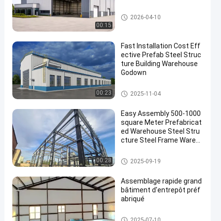
Entrepôt en acier préfabriqué
2026-04-10
00:15
Fast Installation Cost Eff
ective Prefab Steel Struc
ture Building Warehouse
Godown
Entrepôt en acier préfabriqué
00:23
2025-11-04
Easy Assembly 500-1000
square Meter Prefabricat
ed Warehouse Steel Stru
cture Steel Frame Wareh
ouse for Industrial Storag
e
Entrepôt en acier préfabriqué
00:28
2025-09-19
Assemblage rapide grand
bâtiment d'entrepôt préf
abriqué
Entrepôt en acier préfabriqué
2025-07-10