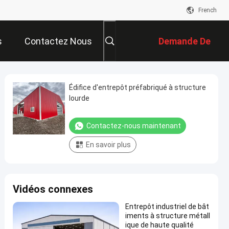
French
s
Contactez Nous
Demande De
Soumission
Édifice d'entrepôt préfabriqué à structure
lourde
Contactez-nous maintenant
En savoir plus
Vidéos connexes
Entrepôt industriel de bât
iments à structure métall
ique de haute qualité