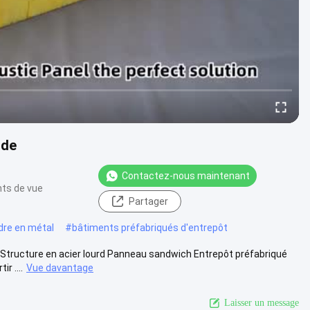
rde
Contactez-nous maintenant
nts de vue
Partager
dre en métal
#
bâtiments préfabriqués d'entrepôt
 Structure en acier lourd Panneau sandwich Entrepôt préfabriqué
r ....
Vue davantage
Laisser un message