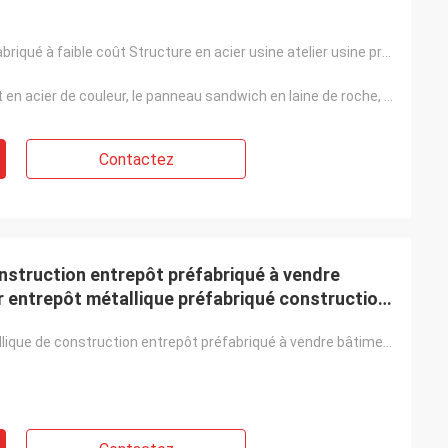
Entrepôt préfabriqué à faible coût Structure en acier usine atelier usine préfabriquée
Le revêtement en acier de couleur, le panneau sandwich en laine de roche, le panneau sandwich en PU,
Contactez
nstruction entrepôt préfabriqué à vendre
r entrepôt métallique préfabriqué construction
Matériel métallique de construction entrepôt préfabriqué à vendre bâtiment structure d'acier entrepô