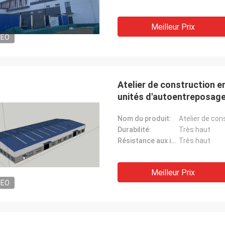
Meilleur Prix
DEO
Atelier de construction en
unités d'autoentreposage
Bâtiment métallique Entr
Nom du produit:
Durabilité:
Très haut
Résistance aux intempéries:
Très haut
Meilleur Prix
M
DEO
Je vous en prie.
« Nous l'avons reçu il y a
 très satisfait du bon produit.
est allé vous remercient
ion rapide et tout s'est très bien
nous sommes heureux d'