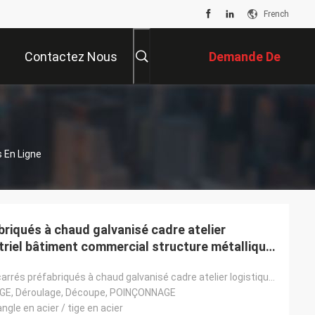
French
Contactez Nous
Demande De
Soumission
s En Ligne
riqués à chaud galvanisé cadre atelier
triel bâtiment commercial structure métallique
1000 mètres carrés préfabriqués à chaud galvanisé cadre atelier logistique bâtiment industriel bâtim
AGE, Déroulage, Découpe, POINÇONNAGE
ngle en acier / tige en acier