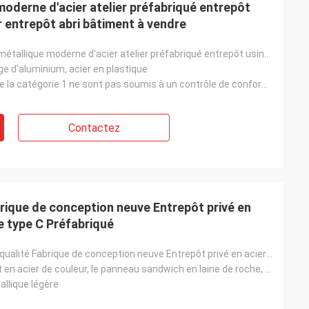
oderne d'acier atelier préfabriqué entrepôt
chose que nous
s »
r entrepôt abri bâtiment à vendre
Construction métallique moderne d'acier atelier préfabriqué entrepôt usine de charpente d'acier entr
age d'aluminium, acier en plastique
Les produits de la catégorie 1 ne sont pas soumis à un contrôle de conformité.
Contactez
brique de conception neuve Entrepôt privé en
de type C Préfabriqué
Contrôle de la qualité Fabrique de conception neuve Entrepôt privé en acier Structure en acier de ty
Le revêtement en acier de couleur, le panneau sandwich en laine de roche, le panneau sandwich en PU,
llique légère