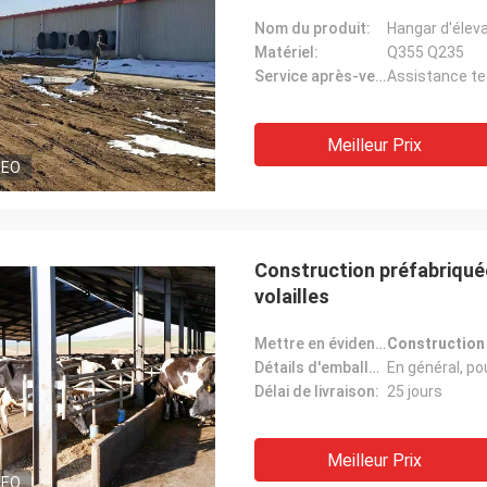
Nom du produit:
Matériel:
Q355 Q235
Service après-vente:
Assistance te
Meilleur Prix
DEO
Construction préfabriquée
volailles
Mettre en évidence:
Construction 
Détails d'emballage:
Délai de livraison:
25 jours
Meilleur Prix
DEO