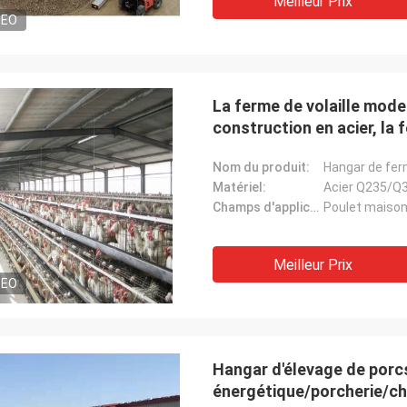
Meilleur Prix
DEO
La ferme de volaille modern
construction en acier, la 
Nom du produit:
Matériel:
Acier Q235/Q
Champs d'application:
Poulet maiso
Meilleur Prix
DEO
Hangar d'élevage de porc
énergétique/porcherie/c