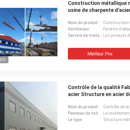
Construction métallique m
déjà à l'usine. Quelque 
communiquons avec vou
usine de charpente d'acie
Nom du produit:
Ventilateur:
Fenêtre d'alli
Service de traitement:
Meilleur Prix
DEO
Contrôle de la qualité Fa
acier Structure en acier 
Nom du produit:
Panneau de toit et de mur:
Le type:
Structure méta