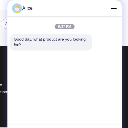
Alice
7
8
9:37 PM
Good day, what product are you looking 
for?
Produits
Bâtiments de structure en acier
Entrepôt de structure métallique
te
atelier de structure métallique
e confidentialité
Toutes les catégories