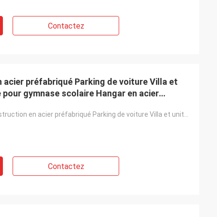
Contactez
 acier préfabriqué Parking de voiture Villa et
 pour gymnase scolaire Hangar en acier
epôt d'usage
Atelier de construction en acier préfabriqué Parking de voiture Villa et unités d'autoentreposage po
Contactez
 8 jours et tout
 très bien que
avoir produit