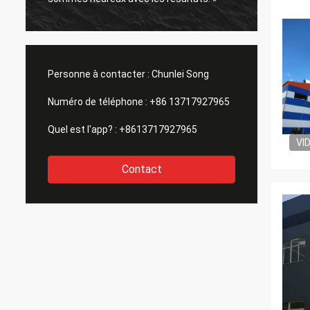
Personne à contacter :
Chunlei Song
Numéro de téléphone :
+86 13717927965
Quel est l'app? :
+8613717927965
VI
Contact