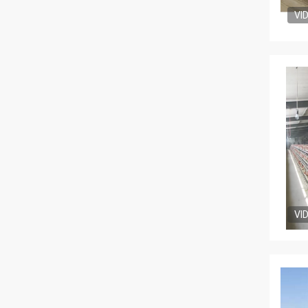
VI
VI