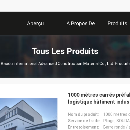
Aperçu
A Propos De
Produits
Nous
Tous Les Produits
Baodu International Advanced Construction Material Co., Ltd. Produit
1000 mètres carrés préfab
logistique bâtiment indus
entrepôt
Nom du produit:
Service de traitement:
Pliage, SOUD
Entretoisement:
Barre ronde / a