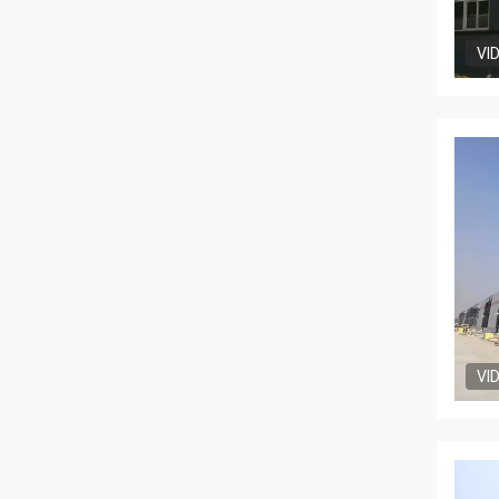
VI
VI