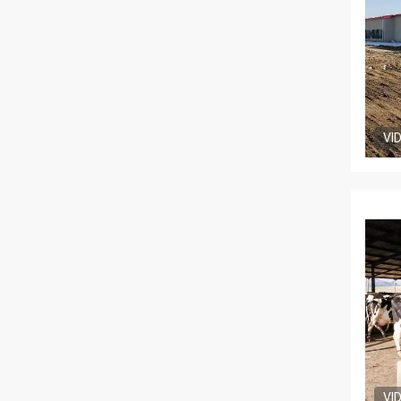
VI
VI