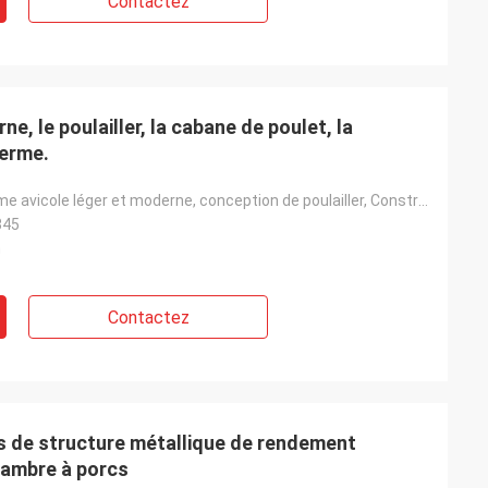
Contactez
e, le poulailler, la cabane de poulet, la
ferme.
Hangar de ferme avicole léger et moderne, conception de poulailler, Construction en acier, vente de
345
n
Contactez
s de structure métallique de rendement
hambre à porcs