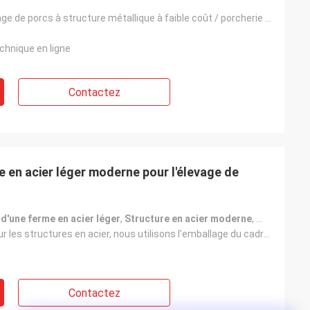
Hangar d'élevage de porcs à structure métallique à faible coût / porcherie / porcherie
chnique en ligne
Contactez
 en acier léger moderne pour l'élevage de
d'une ferme en acier léger
,
Structure en acier moderne
,
Coussin à p
En général, pour les structures en acier, nous utilisons l'emballage du cadre en acier pour empê
Contactez