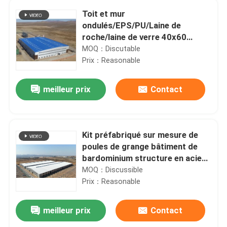
Toit et mur
ondulés/EPS/PU/Laine de
roche/laine de verre 40x60
Bâtiment en acier avec structure
MOQ：Discutable
en acier léger pour entrepôt
Prix：Reasonable
préfabriqué
meilleur prix
Contact
Kit préfabriqué sur mesure de
poules de grange bâtiment de
bardominium structure en acier
entrepôt ferme hangar atelier
MOQ：Discussible
préfabriqué bâtiment métallique
Prix：Reasonable
meilleur prix
Contact