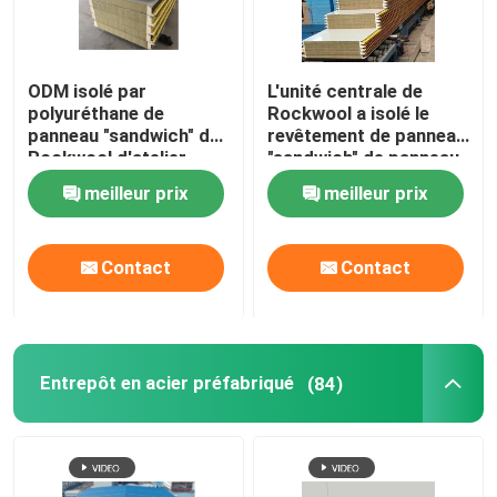
ODM isolé par
L'unité centrale de
polyuréthane de
Rockwool a isolé le
panneau "sandwich" de
revêtement de panneau
Rockwool d'atelier
"sandwich" de panneau
d'entrepôt
pour le toit et le mur
meilleur prix
meilleur prix
Contact
Contact
Entrepôt en acier préfabriqué
(84)