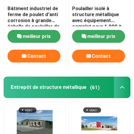
Bâtiment industriel de
Poulailler isolé à
ferme de poulet d'anti
structure métallique
corrosion à grande
avec équipement
échelle de poulailler de
complet pour 1 000 à
structure métallique
10 000 poulets
meilleur prix
meilleur prix
pour 200000 poulets
de chair
Contact
Contact
Entrepôt de structure métallique
(61)