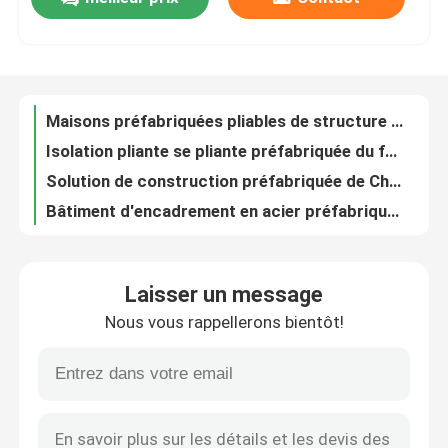
Maisons pliantes se pliantes préfabriquées en acier isolées de conteneur de Chambre de conteneur
Maisons préfabriquées pliables de structure métallique de Chambre de conteneur d'ODM
Visite d'usine
Isolation pliante se pliante préfabriquée du feu vif de conteneur de Chambre pour l'immeuble de bureaux
Solution de construction préfabriquée de Chambre pliable modulaire de conteneur
Bâtiment d'encadrement en acier préfabriqué d'entrepôt en métal léger pour le stockage industriel
Contrôle de qualité
Hangar préfabriqué en acier industriel d'atelier de bâtiment d'entrepôt
Système en acier préfabriqué OEM de stockage en métal d'entrepôt de construction
Contactez-nous
ODM préfabriqué galvanisé de cadre en métal d'entrepôt de structure métallique
Cadre en acier préfabriqué en métal d'entrepôt de bâtiments de maisons pour le chariot élévateur
Demandez une citation
Cadre portail de structure métallique d'entrepôt préfabriqué fait sur commande en métal
Laisser un message
Gable Frame Prefab Steel Warehouse a pré machiné la structure de serre chaude galvanisée
Bâtiments de structure en acier
Nous vous rappellerons bientôt!
Structure métallique préfabriquée légère en métal des bâtiments Q235 Q355 d'entrepôt
La couleur a enduit Zincalume profilé le toit qu'ondulé couvre ISO9001 a délivré un certificat
Entrepôt de structure métallique
Feuilles en acier ondulées galvanisées de haute résistance de toiture de plat de revêtement
Le toit en métal a profilé le revêtement de feuille de profil de GI de tôle d'acier ridé
atelier de structure métallique