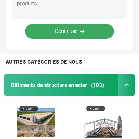
L'ODM a galvanisé la tôle d'acier profilée a ridé les feuilles galvanisées pour le bâtiment
Zinguez la tôle d'acier profilée ondulée pour la couleur du toit RAL
Panneaux à sandwich isolés
norme en aluminium perforée en acier du plat ASTM de 0.3-3mm
Le métal profilé adapté aux besoins du client couvrant couvrant le panneau a préfabriqué 0.3-3mm
Entrepôt en acier préfabriqué
Des pavés composé antidérapage de Decking de plancher en métal adapté aux besoins du client
structures modulaires en acier
AUTRES CATÉGORIES DE NOUS
matériaux de construction métalliques
Bâtiments de structure en acier
(103)