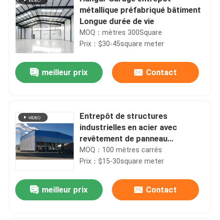
métallique préfabriqué bâtiment
Longue durée de vie
MOQ：mètres 300Square
Prix：$30-45square meter
meilleur prix
Contact
Entrepôt de structures
industrielles en acier avec
revêtement de panneau
sandwich en EPS/laine de
MOQ：100 mètres carrés
roche/laine de fibre de verre/PU
Prix：$15-30square meter
meilleur prix
Contact