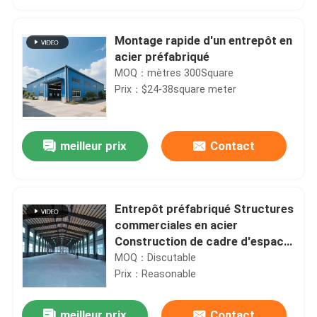
Montage rapide d'un entrepôt en
acier préfabriqué
MOQ：mètres 300Square
Prix：$24-38square meter
meilleur prix
Contact
Entrepôt préfabriqué Structures
Maison
commerciales en acier
Construction de cadre d'espace
métallique Avec service de
MOQ：Discutable
Produits
traitement de perforation
Prix：Reasonable
Au sujet de nous
meilleur prix
Contact