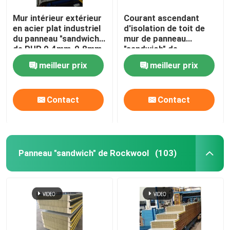
Mur intérieur extérieur
Courant ascendant
en acier plat industriel
d'isolation de toit de
du panneau "sandwich"
mur de panneau
de PUR 0.4mm-0.8mm
"sandwich" de
polyuréthane de RAL
meilleur prix
meilleur prix
PIR PUR
Contact
Contact
Panneau "sandwich" de Rockwool
(103)