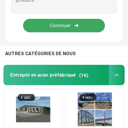
feuillard perforé
Tôle d'acier profilée
Decking de plancher en acier
AUTRES CATÉGORIES DE NOUS
panneau "sandwich" en aluminium
Entrepôt en acier préfabriqué
(16)
panneau sandwich PSE
Panneau "sandwich" décoratif
Coin de panneau "sandwich"