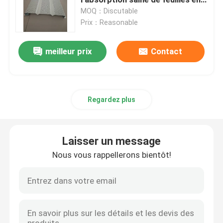
aluminium
MOQ：Discutable
Prix：Reasonable
Entrepôt en acier préfabriqué
meilleur prix
Contact
Panneau "sandwich" acoustique
Panneau "sandwich" de laine de verre
Regardez plus
structures modulaires en acier
Laisser un message
Panneaux de revêtement en métal
Nous vous rappellerons bientôt!
Bobine de tôle d'acier
Chambre pliable de conteneur