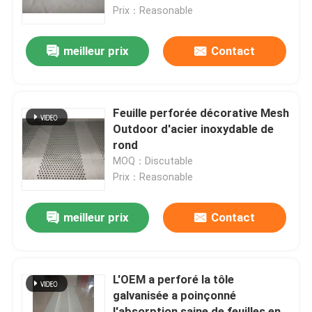
Prix：Reasonable
Visite d'usine
meilleur prix
Contact
Contrôle de qualité
Feuille perforée décorative Mesh
Contactez-nous
Outdoor d'acier inoxydable de
rond
MOQ：Discutable
Demandez une citation
Prix：Reasonable
Entrepôt en acier préfabriqué
meilleur prix
Contact
Panneau sandwich en polyuréthane
L'OEM a perforé la tôle
galvanisée a poinçonné
Panneau "sandwich" de Rockwool
l'absorption saine de feuilles en