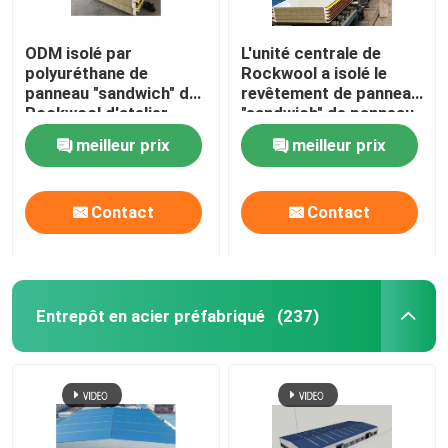
ODM isolé par
L'unité centrale de
polyuréthane de
Rockwool a isolé le
panneau "sandwich" de
revêtement de panneau
Rockwool d'atelier
"sandwich" de panneau
d'entrepôt
pour le toit et le mur
meilleur prix
meilleur prix
Contact
Contact
Entrepôt en acier préfabriqué
(237)