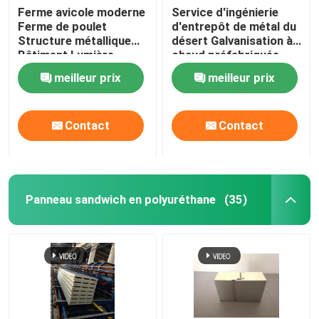
Ferme avicole moderne
Service d'ingénierie
Ferme de poulet
d'entrepôt de métal du
isolation de laine de verre
Structure métallique
désert Galvanisation à
Bâtiment Lumière
chaud préfabriquée
Structure métallique
d'acier Entrepôt de
isolation de rockwool
meilleur prix
meilleur prix
Volaille
métal Conception de
cadre modulaire de
bâtiment de stockage
Poutre d'acier de construction
Contact
Contact
Solution
Angle en acier
Panneau sandwich en polyuréthane
(35)
Section du canal en acier