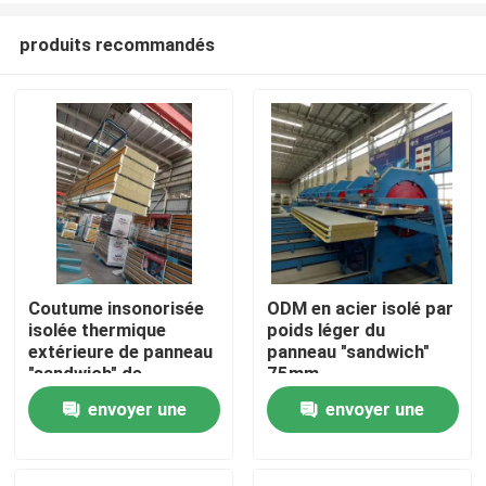
produits recommandés
Coutume insonorisée
ODM en acier isolé par
isolée thermique
poids léger du
Maison
extérieure de panneau
panneau "sandwich"
"sandwich" de
75mm
Rockwool
envoyer une
envoyer une
Produits
demande
demande
Au sujet de nous