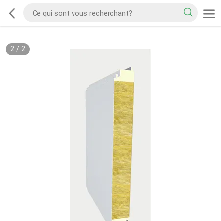
2
/
2