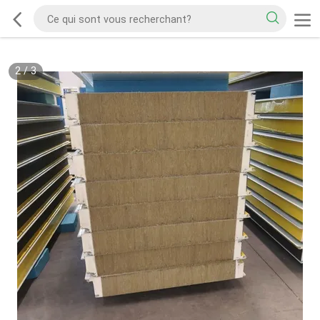
2
/
3