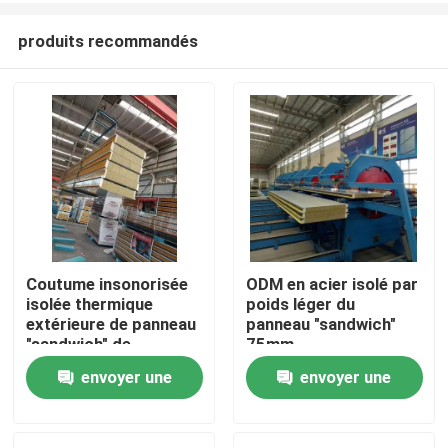
produits recommandés
Coutume insonorisée
ODM en acier isolé par
isolée thermique
poids léger du
Maison
extérieure de panneau
panneau "sandwich"
"sandwich" de
75mm
Rockwool
envoyer une
envoyer une
Produits
demande
demande
Au sujet de nous