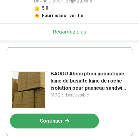
Daxing District, Beijing ,China
5.0
Fournisseur vérifié
Regardez plus
BAODU Absorption acoustique
laine de basalte laine de roche
isolation pour panneau sandwich
laine minérale
MOQ： Discussible
Continuer