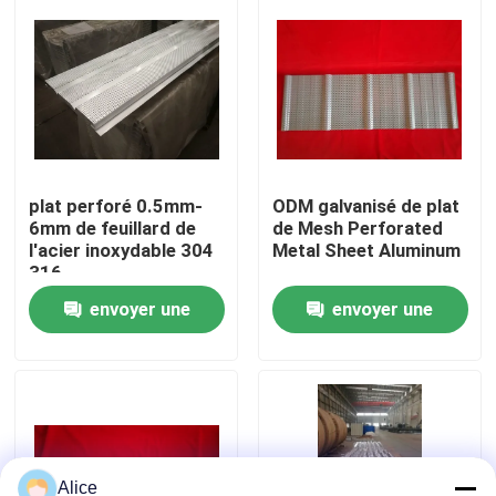
Visite d'usine
Contrôle de qualité
Contactez-nous
plat perforé 0.5mm-
ODM galvanisé de plat
6mm de feuillard de
de Mesh Perforated
l'acier inoxydable 304
Metal Sheet Aluminum
316
Demandez une citation
envoyer une
envoyer une
Bâtiments de structure en acier
demande
demande
Entrepôt de structure métallique
atelier de structure métallique
Alice