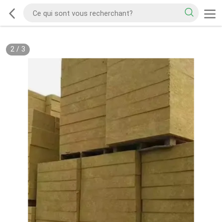
2
/
3