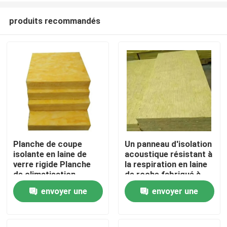
produits recommandés
Planche de coupe
Un panneau d'isolation
isolante en laine de
acoustique résistant à
Maison
verre rigide Planche
la respiration en laine
de climatisation
de roche fabriqué à
partir de matériaux
envoyer une
envoyer une
Produits
durables
demande
demande
Au sujet de nous