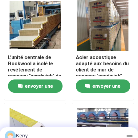
Visite d'usine
Contrôle de qualité
Contactez-nous
L'unité centrale de
Acier acoustique
Rockwool a isolé le
adapté aux besoins du
revêtement de
client de mur de
panneau "sandwich" de
panneau "sandwich"
Demandez une citation
panneau pour le toit et
d'isolation de
envoyer une
envoyer une
le mur
Rockwool insonorisé
Bâtiments de structure en acier
demande
demande
Entrepôt de structure métallique
atelier de structure métallique
Kerry