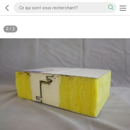
2
/
2