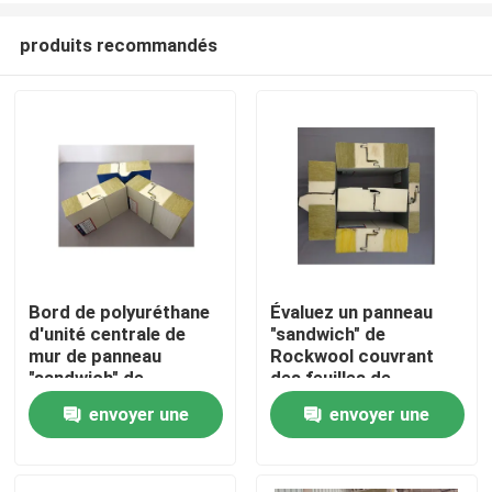
produits recommandés
Bord de polyuréthane
Évaluez un panneau
d'unité centrale de
"sandwich" de
Maison
mur de panneau
Rockwool couvrant
"sandwich" de
des feuilles de
Rockwool d'isolation
cachetage de
envoyer une
envoyer une
Produits
polyuréthane ignifuge
demande
demande
Au sujet de nous