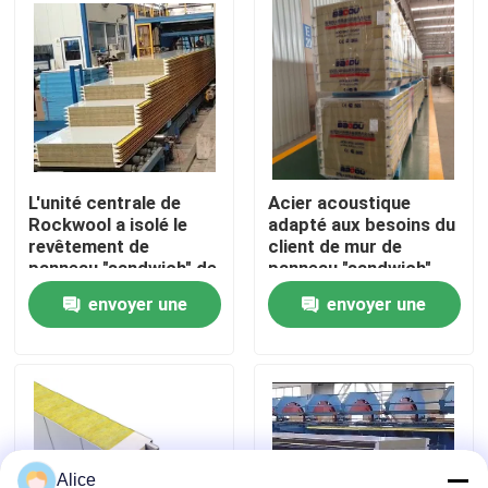
Visite d'usine
Contrôle de qualité
Contactez-nous
L'unité centrale de
Acier acoustique
Rockwool a isolé le
adapté aux besoins du
revêtement de
client de mur de
panneau "sandwich" de
panneau "sandwich"
Demandez une citation
panneau pour le toit et
d'isolation de
envoyer une
envoyer une
le mur
Rockwool insonorisé
Bâtiments de structure en acier
demande
demande
Entrepôt de structure métallique
atelier de structure métallique
Alice