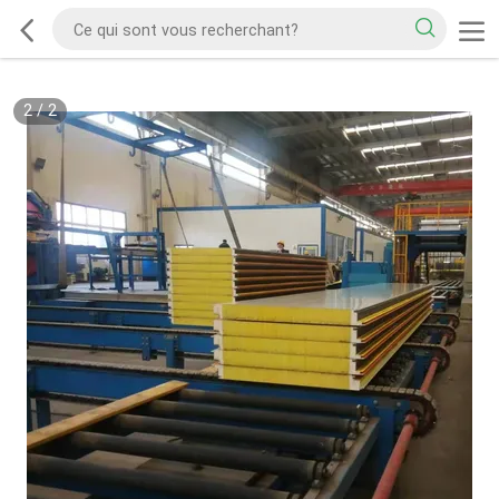
2
/
2