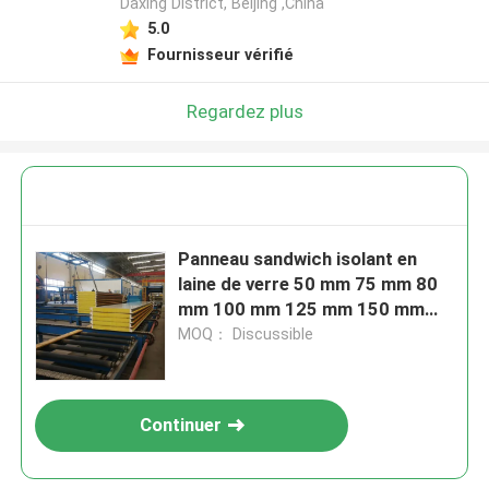
Daxing District, Beijing ,China
5.0
Fournisseur vérifié
Regardez plus
Panneau sandwich isolant en
laine de verre 50 mm 75 mm 80
mm 100 mm 125 mm 150 mm
200 mm
MOQ： Discussible
Continuer