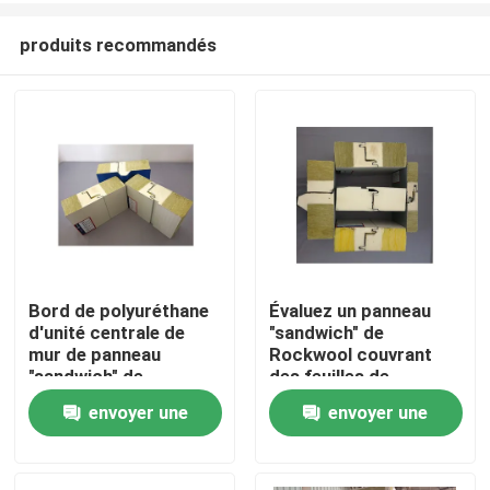
produits recommandés
Bord de polyuréthane
Évaluez un panneau
d'unité centrale de
"sandwich" de
Maison
mur de panneau
Rockwool couvrant
"sandwich" de
des feuilles de
Rockwool d'isolation
cachetage de
envoyer une
envoyer une
Produits
polyuréthane ignifuge
demande
demande
Au sujet de nous