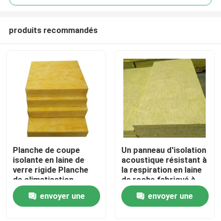
produits recommandés
Planche de coupe
Un panneau d'isolation
Maison
isolante en laine de
acoustique résistant à
verre rigide Planche
la respiration en laine
de climatisation
de roche fabriqué à
Produits
partir de matériaux
envoyer une
envoyer une
durables
demande
demande
Au sujet de nous