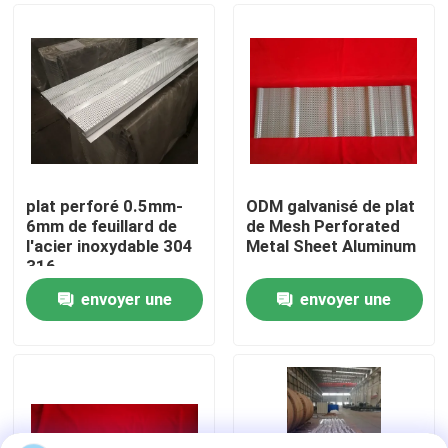
Visite d'usine
Contrôle de qualité
Contactez-nous
plat perforé 0.5mm-
ODM galvanisé de plat
6mm de feuillard de
de Mesh Perforated
l'acier inoxydable 304
Metal Sheet Aluminum
Demandez une citation
316
envoyer une
envoyer une
Bâtiments de structure en acier
demande
demande
Entrepôt de structure métallique
atelier de structure métallique