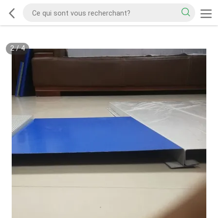
2
/
4