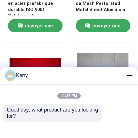
en acier préfabriqué
de Mesh Perforated
durable ISO 9001
Metal Sheet Aluminum
Solutions de
construction
envoyer une
envoyer une
industrielle sur mesure
demande
demande
Kerry
11:37 PM
Maison
Le métal profilé
Le revêtement
Good day, what product are you looking 
galvanisé de tôle d'acier
inoxydable standard en
for?
Produits
a ridé l'OEM de feuilles
métal d'AISI panneau le
de toiture
système pour la
décoration externe
envoyer une
envoyer une
Au sujet de nous
1000mm