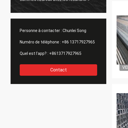
Personne à contacter :
Chunlei Song
Numéro de téléphone :
+86 13717927965
Quel est l'app? :
+8613717927965
VI
Contact