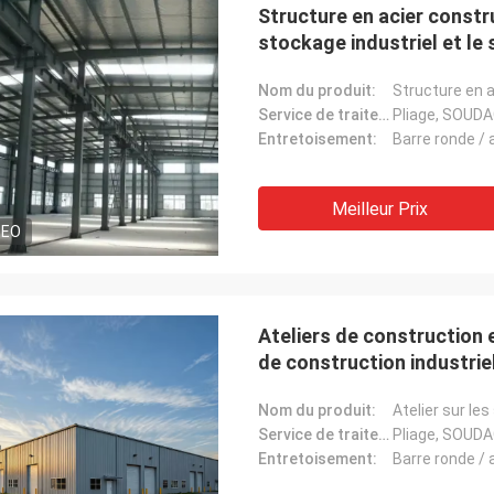
Structure en acier constr
stockage industriel et le
acier Baodu
Nom du produit:
Service de traitement:
Pliage, SOUD
Entretoisement:
Barre ronde / a
Meilleur Prix
DEO
Ateliers de construction 
de construction industrie
Nom du produit:
Service de traitement:
Pliage, SOUD
Entretoisement:
Barre ronde / a