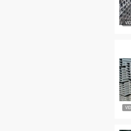
VI
VI