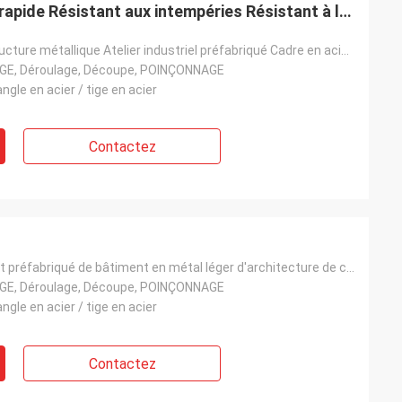
 rapide Résistant aux intempéries Résistant à la
le Centres logistiques Usines de fabrication
Entrepôt à structure métallique Atelier industriel préfabriqué Cadre en acier durable Installation r
AGE, Déroulage, Découpe, POINÇONNAGE
ngle en acier / tige en acier
Contactez
Grand entrepôt préfabriqué de bâtiment en métal léger d'architecture de cadre spatial de structu
AGE, Déroulage, Découpe, POINÇONNAGE
ngle en acier / tige en acier
Contactez