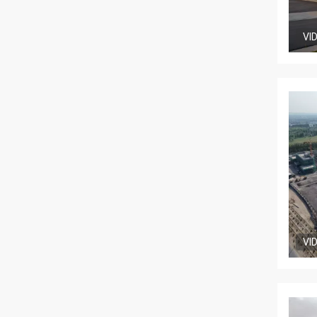
VI
VI