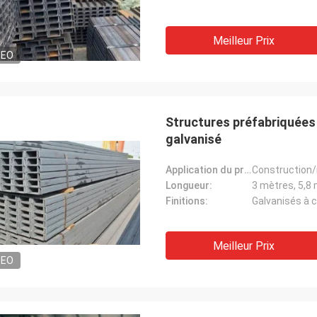
Meilleur Prix
DEO
Structures préfabriquées C
galvanisé
Application du projet:
Construction/i
Longueur:
3 mètres, 5,8 
Finitions:
Galvanisés à 
Meilleur Prix
DEO