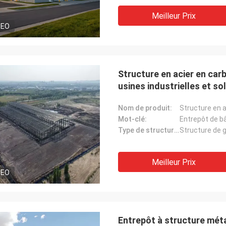
Meilleur Prix
DEO
Structure en acier en car
usines industrielles et so
Nom de produit:
Mot-clé:
Entrepôt de b
Type de structure:
Structure de g
Meilleur Prix
DEO
Entrepôt à structure méta