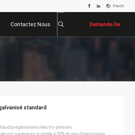
French
Contactez Nous
Demande De
Soumission
 galvanisé standard
chaud/préglavanisés/électro-polissés
tale est supérieure ou égale à 50% du prix d'exportation.