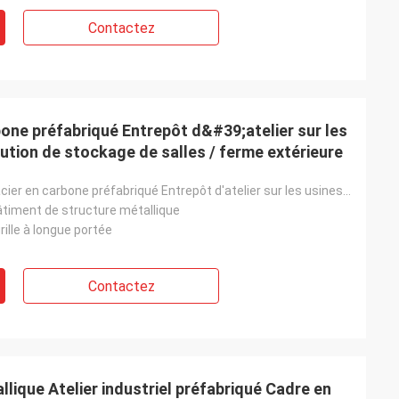
Contactez
bone préfabriqué Entrepôt d&#39;atelier sur les
lution de stockage de salles / ferme extérieure
Structure en acier en carbone préfabriqué Entrepôt d'atelier sur les usines industrielles et sol
âtiment de structure métallique
rille à longue portée
Contactez
llique Atelier industriel préfabriqué Cadre en