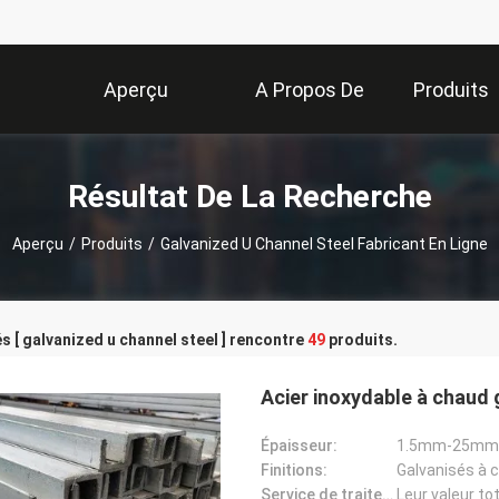
Aperçu
A Propos De
Produits
Nous
Résultat De La Recherche
Aperçu
/
Produits
/
Galvanized U Channel Steel Fabricant En Ligne
s [ galvanized u channel steel ] rencontre
49
produits.
Acier inoxydable à chaud
Épaisseur:
1.5mm-25mm
Finitions:
Galvanisés à 
Service de traitement:
Leur valeur to