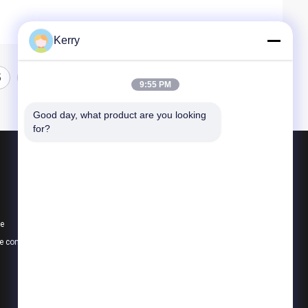
Kerry
5
9:55 PM
Good day, what product are you looking 
for?
Produits
Bâtiments de structure en acier
Entrepôt de structure métallique
te
atelier de structure métallique
e confidentialité
Toutes les catégories