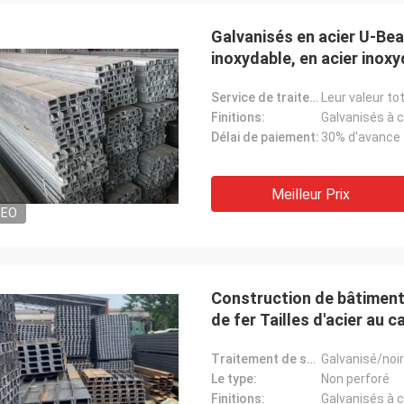
déjà à l'usine. Quelque 
communiquons avec vou
Galvanisés en acier U-Bea
inoxydable, en acier inoxy
pour les projets de const
Service de traitement:
Leur valeur to
Finitions:
Galvanisés à 
Délai de paiement:
30% d'avance 
Meilleur Prix
DEO
Construction de bâtiment
de fer Tailles d'acier au 
Traitement de surface:
Galvanisé/noir
Le type:
Non perforé
Finitions:
Galvanisés à 