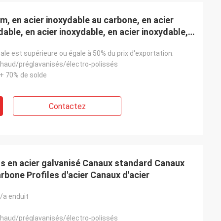
chose que nous
s »
m, en acier inoxydable au carbone, en acier
dable, en acier inoxydable, en acier inoxydable,
ruction
tale est supérieure ou égale à 50% du prix d'exportation.
chaud/préglavanisés/électro-polissés
+ 70% de solde
Contactez
s en acier galvanisé Canaux standard Canaux
carbone Profiles d'acier Canaux d'acier
/a enduit
chaud/préglavanisés/électro-polissés