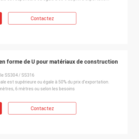
Contactez
 en forme de U pour matériaux de construction
ble SS304 / SS316
tale est supérieure ou égale à 50% du prix d'exportation.
mètres, 6 mètres ou selon les besoins
Contactez
 8 jours et tout
 très bien que
avoir produit