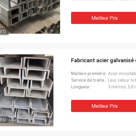
Meilleur Prix
DEO
Fabricant acier galvanisé
Matière première:
Acier inoxyda
Service de traitement:
Leur valeur to
Longueur:
3 mètres, 5,8 
Meilleur Prix
M
Je vous en prie.
« Nous l'avons reçu il y a
DEO
 très satisfait du bon produit.
est allé vous remercient
ion rapide et tout s'est très bien
nous sommes heureux d'