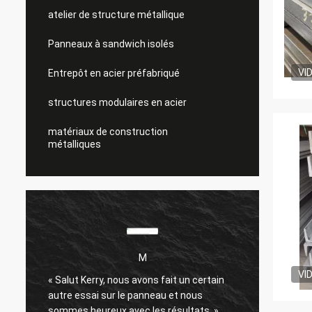
atelier de structure métallique
Panneaux à sandwich isolés
VI
Entrepôt en acier préfabriqué
structures modulaires en acier
matériaux de construction
métalliques
M
VI
« Salut Kerry, nous avons fait un certain
Je suis
autre essai sur le panneau et nous
Expédit
sommes heureux avec les résultats. »
passé.